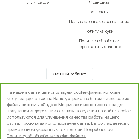
Имиграция
Франшиза
Контакты
Пользовательское соглашение
Политика куки
Политика обработки
персональных данных
Личный кабинет
© OOO «Экселенте» 2010-2026 г.
На нашем сайте мы используем cookie-файлы, которые
Политика конфиденциальности
могут загружаться на Ваше устройство (в том числе cookie-
Поддержка и сопровождение -
Вебпространство
файлы системы «Яндекс.Метрика») и использоваться для
получения информации о Вашем поведении на сайте. Cookie
используются для улучшения качества работы нашего
сайта. Продолжая использование сайта, Вы соглашаетесь с
применением указанных технологий. Подробнее см.
Политику об обработке cookie-файлов.