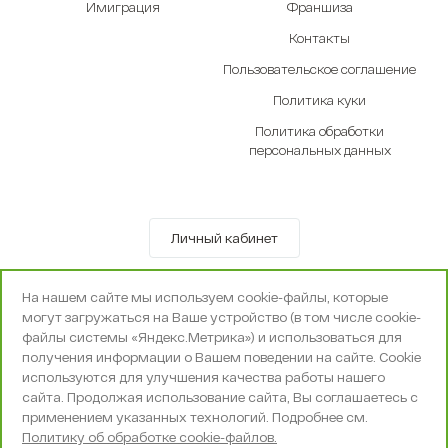
Имиграция
Франшиза
Контакты
Пользовательское соглашение
Политика куки
Политика обработки
персональных данных
Личный кабинет
© OOO «Экселенте» 2010-2026 г.
На нашем сайте мы используем cookie-файлы, которые
Политика конфиденциальности
могут загружаться на Ваше устройство (в том числе cookie-
Поддержка и сопровождение -
Вебпространство
файлы системы «Яндекс.Метрика») и использоваться для
получения информации о Вашем поведении на сайте. Cookie
используются для улучшения качества работы нашего
сайта. Продолжая использование сайта, Вы соглашаетесь с
применением указанных технологий. Подробнее см.
Политику об обработке cookie-файлов.