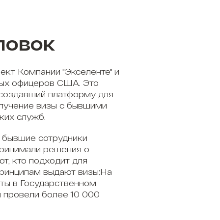
ловок
ект Компании "Экселенте" и
ых офицеров США. Это
 создавший платформу для
олучение визы с бывшими
ких служб.
 бывшие сотрудники
принимали решения о
ют, кто подходит для
принципам выдают визы;На
ты в Государственном
 провели более 10 000