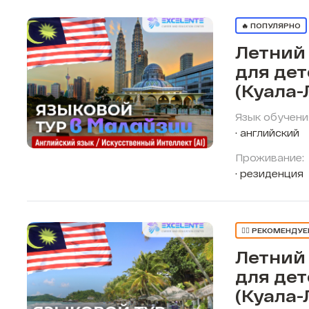
🔥 ПОПУЛЯРНО
Летний
для де
(Куала-
Язык обучени
английский
Проживание:
резиденция
👍🏼 РЕКОМЕНДУ
Летний
для де
(Куала-