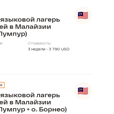
 языковой лагерь
тей в Малайзии
Лумпур)
я:
Стоимость:
3 недели - 3 790 USD
ЕМ
 языковой лагерь
тей в Малайзии
Лумпур + о. Борнео)