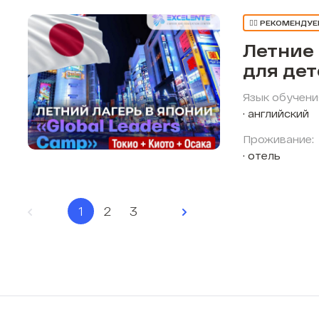
👍🏼 РЕКОМЕНДУ
Летние
для де
Язык обучени
английский
Проживание:
отель
1
2
3