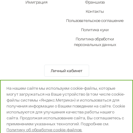
Имиграция
Франшиза
Контакты
Пользовательское соглашение
Политика куки
Политика обработки
персональных данных
Личный кабинет
© OOO «Экселенте» 2010-2026 г.
На нашем сайте мы используем cookie-файлы, которые
Политика конфиденциальности
могут загружаться на Ваше устройство (в том числе cookie-
Поддержка и сопровождение -
Вебпространство
файлы системы «Яндекс.Метрика») и использоваться для
получения информации о Вашем поведении на сайте. Cookie
используются для улучшения качества работы нашего
сайта. Продолжая использование сайта, Вы соглашаетесь с
применением указанных технологий. Подробнее см.
Политику об обработке cookie-файлов.