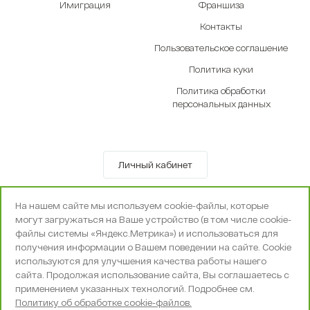
Имиграция
Франшиза
Контакты
Пользовательское соглашение
Политика куки
Политика обработки
персональных данных
Личный кабинет
© OOO «Экселенте» 2010-2026 г.
На нашем сайте мы используем cookie-файлы, которые
Политика конфиденциальности
могут загружаться на Ваше устройство (в том числе cookie-
Поддержка и сопровождение -
Вебпространство
файлы системы «Яндекс.Метрика») и использоваться для
получения информации о Вашем поведении на сайте. Cookie
используются для улучшения качества работы нашего
сайта. Продолжая использование сайта, Вы соглашаетесь с
применением указанных технологий. Подробнее см.
Политику об обработке cookie-файлов.