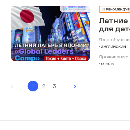
👍🏼 РЕКОМЕНДУ
Летние
для де
Язык обучени
английский
Проживание:
отель
1
2
3