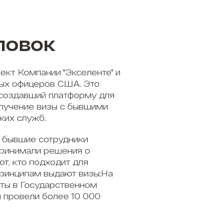
ловок
ект Компании "Экселенте" и
ых офицеров США. Это
 создавший платформу для
олучение визы с бывшими
ких служб.
 бывшие сотрудники
принимали решения о
ют, кто подходит для
принципам выдают визы;На
ты в Государственном
 провели более 10 000