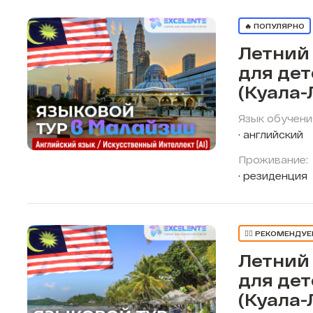
🔥 ПОПУЛЯРНО
Летний
для де
(Куала-
Язык обучени
английский
Проживание:
резиденция
👍🏼 РЕКОМЕНДУ
Летний
для де
(Куала-