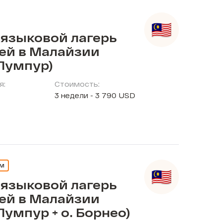
 языковой лагерь
тей в Малайзии
Лумпур)
я:
Стоимость:
3 недели - 3 790 USD
ЕМ
 языковой лагерь
тей в Малайзии
Лумпур + о. Борнео)