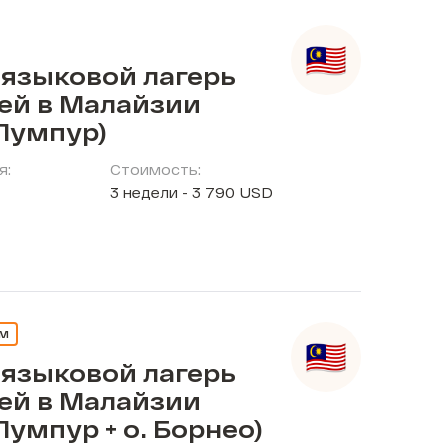
 языковой лагерь
тей в Малайзии
Лумпур)
я:
Стоимость:
3 недели - 3 790 USD
ЕМ
 языковой лагерь
тей в Малайзии
Лумпур + о. Борнео)