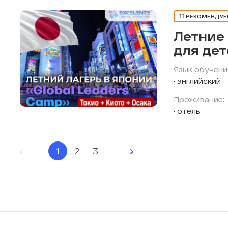
👍🏼 РЕКОМЕНДУ
Летние
для де
Язык обучени
английский
Проживание:
отель
1
2
3