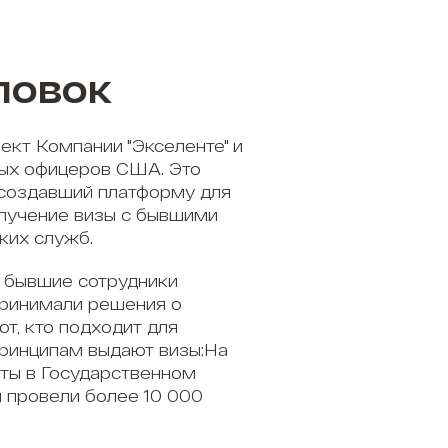
ловок
ект Компании "Экселенте" и
ых офицеров США. Это
 создавший платформу для
олучение визы с бывшими
ких служб.
 бывшие сотрудники
принимали решения о
ют, кто подходит для
принципам выдают визы;На
ты в Государственном
 провели более 10 000