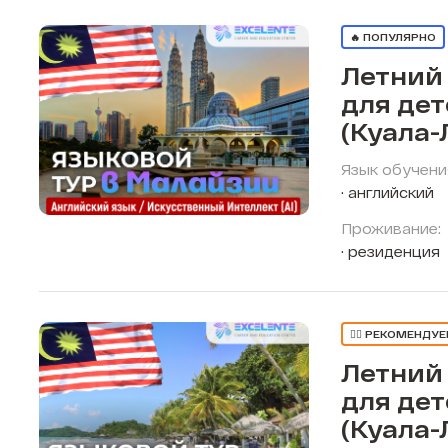
🔥 ПОПУЛЯРНО
Летний
для де
(Куала-
Язык обучени
английский
Проживание:
резиденция
👍🏼 РЕКОМЕНДУ
Летний
для де
(Куала-