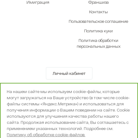
Имиграция
Франшиза
Контакты
Пользовательское соглашение
Политика куки
Политика обработки
персональных данных
Личный кабинет
© OOO «Экселенте» 2010-2026 г.
На нашем сайте мы используем cookie-файлы, которые
Политика конфиденциальности
могут загружаться на Ваше устройство (в том числе cookie-
Поддержка и сопровождение -
Вебпространство
файлы системы «Яндекс.Метрика») и использоваться для
получения информации о Вашем поведении на сайте. Cookie
используются для улучшения качества работы нашего
сайта. Продолжая использование сайта, Вы соглашаетесь с
применением указанных технологий. Подробнее см.
Политику об обработке cookie-файлов.