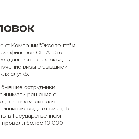
ловок
ект Компании "Экселенте" и
ых офицеров США. Это
 создавший платформу для
олучение визы с бывшими
ких служб.
 бывшие сотрудники
принимали решения о
ют, кто подходит для
принципам выдают визы;На
ты в Государственном
 провели более 10 000