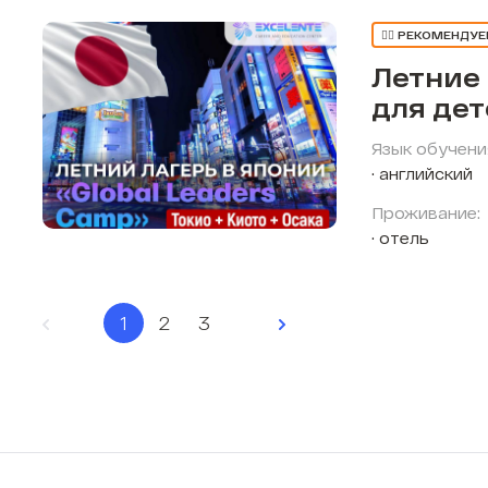
👍🏼 РЕКОМЕНДУ
Летние
для де
Язык обучени
английский
Проживание:
отель
1
2
3