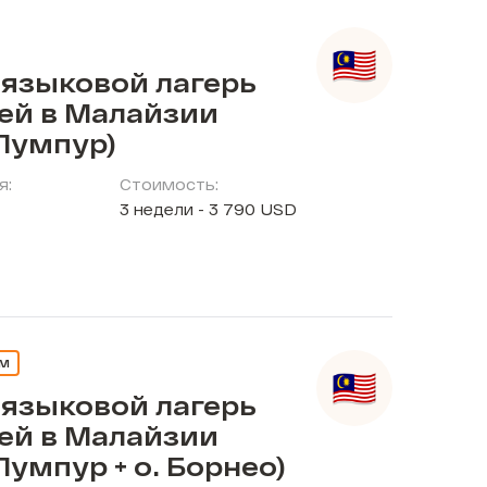
 языковой лагерь
тей в Малайзии
Лумпур)
я:
Стоимость:
3 недели - 3 790 USD
ЕМ
 языковой лагерь
тей в Малайзии
Лумпур + о. Борнео)