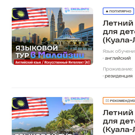
🔥 ПОПУЛЯРНО
Летний
для де
(Куала-
Язык обучени
английский
Проживание:
резиденция
👍🏼 РЕКОМЕНДУ
Летний
для де
(Куала-