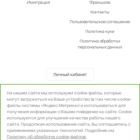
Имиграция
Франшиза
Контакты
Пользовательское соглашение
Политика куки
Политика обработки
персональных данных
Личный кабинет
© OOO «Экселенте» 2010-2026 г.
На нашем сайте мы используем cookie-файлы, которые
Политика конфиденциальности
могут загружаться на Ваше устройство (в том числе cookie-
Поддержка и сопровождение -
Вебпространство
файлы системы «Яндекс.Метрика») и использоваться для
получения информации о Вашем поведении на сайте. Cookie
используются для улучшения качества работы нашего
сайта. Продолжая использование сайта, Вы соглашаетесь с
применением указанных технологий. Подробнее см.
Политику об обработке cookie-файлов.