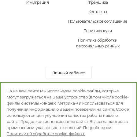
Имиграция
Франшиза
Контакты
Пользовательское соглашение
Политика куки
Политика обработки
персональных данных
Личный кабинет
© OOO «Экселенте» 2010-2026 г.
На нашем сайте мы используем cookie-файлы, которые
Политика конфиденциальности
могут загружаться на Ваше устройство (в том числе cookie-
Поддержка и сопровождение -
Вебпространство
файлы системы «Яндекс.Метрика») и использоваться для
получения информации о Вашем поведении на сайте. Cookie
используются для улучшения качества работы нашего
сайта. Продолжая использование сайта, Вы соглашаетесь с
применением указанных технологий. Подробнее см.
Политику об обработке cookie-файлов.