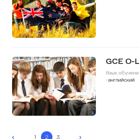
GCE O-L
Язык обучени
английский
1
2
3