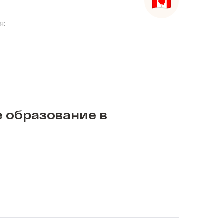
я:
 образование в