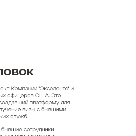
ловок
ект Компании "Экселенте" и
ых офицеров США. Это
 создавший платформу для
олучение визы с бывшими
ких служб.
 бывшие сотрудники