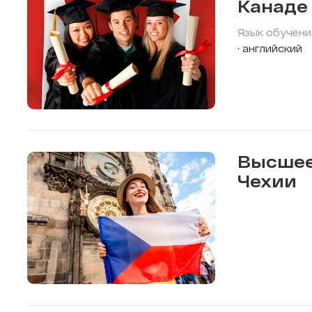
Канаде
Язык обучени
английский
Высшее
Чехии