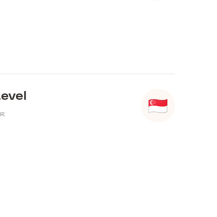
evel
я: