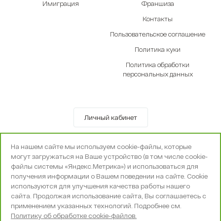
Имиграция
Франшиза
Контакты
Пользовательское соглашение
Политика куки
Политика обработки
персональных данных
Личный кабинет
© OOO «Экселенте» 2010-2026 г.
На нашем сайте мы используем cookie-файлы, которые
Политика конфиденциальности
могут загружаться на Ваше устройство (в том числе cookie-
Поддержка и сопровождение -
Вебпространство
файлы системы «Яндекс.Метрика») и использоваться для
получения информации о Вашем поведении на сайте. Cookie
используются для улучшения качества работы нашего
сайта. Продолжая использование сайта, Вы соглашаетесь с
применением указанных технологий. Подробнее см.
Политику об обработке cookie-файлов.