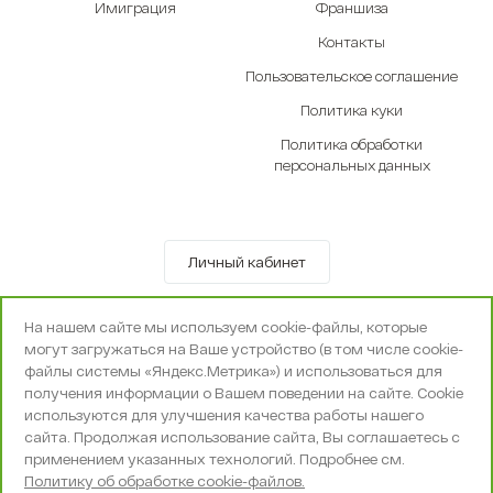
Имиграция
Франшиза
Контакты
Пользовательское соглашение
Политика куки
Политика обработки
персональных данных
Личный кабинет
© OOO «Экселенте» 2010-2026 г.
На нашем сайте мы используем cookie-файлы, которые
Политика конфиденциальности
могут загружаться на Ваше устройство (в том числе cookie-
Поддержка и сопровождение -
Вебпространство
файлы системы «Яндекс.Метрика») и использоваться для
получения информации о Вашем поведении на сайте. Cookie
используются для улучшения качества работы нашего
сайта. Продолжая использование сайта, Вы соглашаетесь с
применением указанных технологий. Подробнее см.
Политику об обработке cookie-файлов.